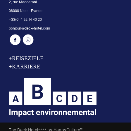
2, rue Maccarani
06000 Nice - France
+33(0) 4 92 14 40 20
bonjour@deck-hotel.com
+REISEZIELE
+KARRIERE
The Deck Hotel**** by HappyCulture™