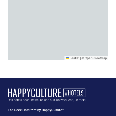
Leaflet
|
©
OpenStreetMap
The Deck Hotel**** by HappyCulture™