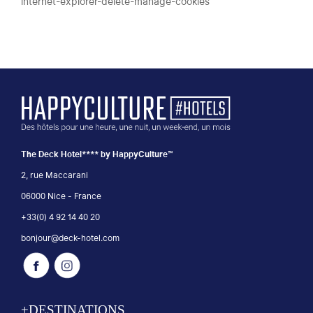
internet-explorer-delete-manage-cookies
The Deck Hotel**** by HappyCulture™
2, rue Maccarani
06000 Nice - France
+33(0) 4 92 14 40 20
bonjour@deck-hotel.com
+DESTINATIONS